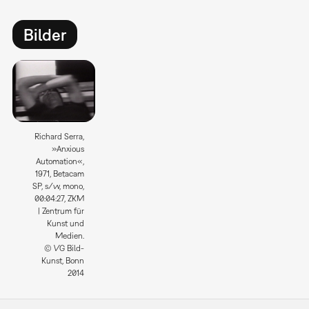
Bilder
Richard Serra,
»Anxious
Automation«,
1971, Betacam
SP, s/w, mono,
00:04:27, ZKM
| Zentrum für
Kunst und
Medien.
© VG Bild-
Kunst, Bonn
2014