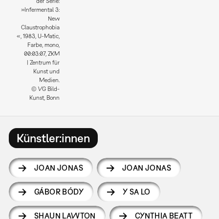
der Serie:
»Infermental 3:
New
Claustrophobia
«, 1983, U-Matic,
Farbe, mono,
00:03:07, ZKM
| Zentrum für
Kunst und
Medien.
© VG Bild-
Kunst, Bonn
Künstler:innen
JOAN JONAS
JOAN JONAS
GÁBOR BÓDY
Y SA LO
SHAUN LAWTON
CYNTHIA BEATT