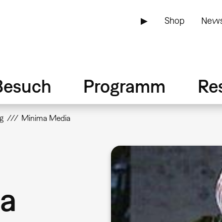
▶
Shop
News
Besuch
Programm
Re
g
Minima Media
a