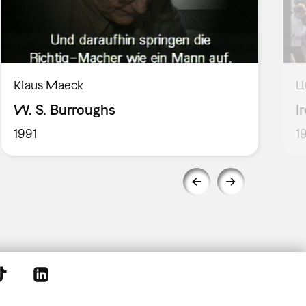
Klaus Maeck
L
W. S. Burroughs
I
1991
1