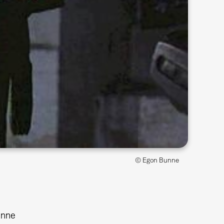
© Egon Bunne
unne