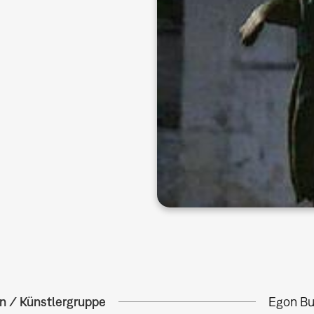
in / Künstlergruppe
Egon B