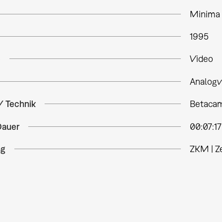
Minima
1995
e
Video
Analogv
/ Technik
Betacam
Dauer
00:07:17
ng
ZKM | Z