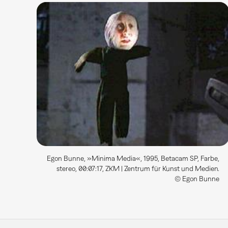
Egon Bunne, »Minima Media«, 1995, Betacam SP, Farbe,
stereo, 00:07:17, ZKM | Zentrum für Kunst und Medien.
© Egon Bunne