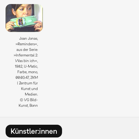
Joan Jonas,
»Reminders«,
aus der Serie:
»Infermental 2:
Was bin ich«,
1982, U-Matic,
Farbe, mono,
00:03:47, ZKM
| Zentrum für
Kunst und
Medien.
© VG Bild-
Kunst, Bonn
Künstler:innen