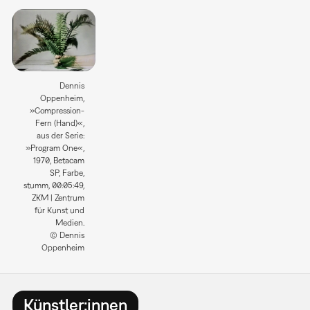
Dennis
Oppenheim,
»Compression-
Fern (Hand)«,
aus der Serie:
»Program One«,
1970, Betacam
SP, Farbe,
stumm, 00:05:49,
ZKM | Zentrum
für Kunst und
Medien.
© Dennis
Oppenheim
Künstler:innen