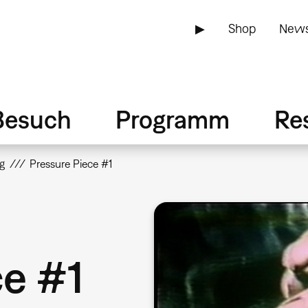
▶
Shop
News
Besuch
Programm
Re
g
Pressure Piece #1
ce #1