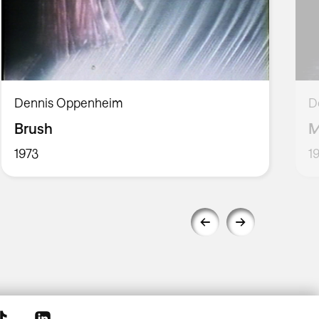
Dennis Oppenheim
D
Brush
M
1973
1