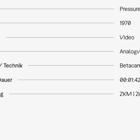
Pressure
1970
e
Video
Analogv
/ Technik
Betacam
Dauer
00:01:4
ng
ZKM | Z