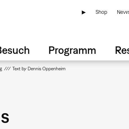
▶
Shop
News
Besuch
Programm
Re
g
Text by Dennis Oppenheim
is