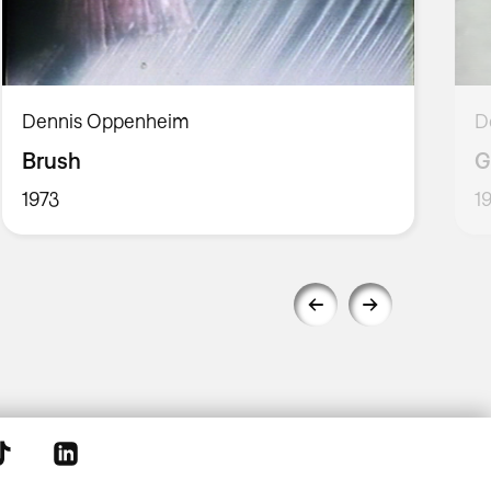
Dennis Oppenheim
D
Brush
G
1973
1