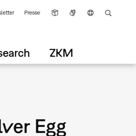
letter
Presse
search
ZKM
lver Egg