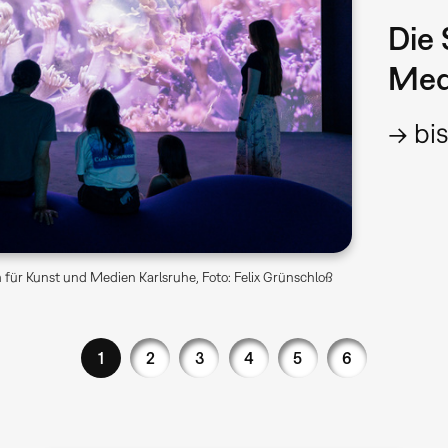
Die 
Med
→ bis
für Kunst und Medien Karlsruhe, Foto: Felix Grünschloß
1
2
3
4
5
6