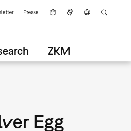
letter
Presse
search
ZKM
lver Egg