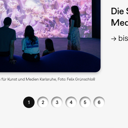
Die 
Med
→ bis
für Kunst und Medien Karlsruhe, Foto: Felix Grünschloß
1
2
3
4
5
6