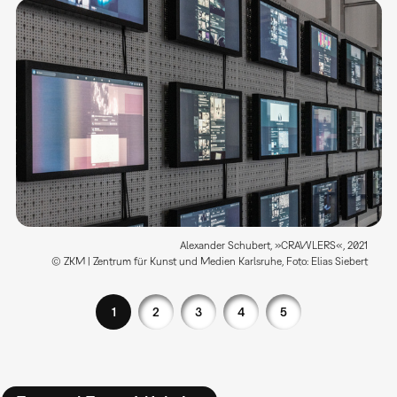
Alexander Schubert, »CRAWLERS«, 2021
© ZKM | Zentrum für Kunst und Medien Karlsruhe, Foto: Elias Siebert
1
2
3
4
5