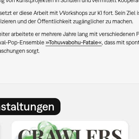
 von Kunstprojekten in Schulen und vermittelt Koopera
tzt er diese Arbeit mit Workshops zur KI fort. Sein Ziel i
izieren und der Öffentlichkeit zugänglicher zu machen.
eiter arbeitete er mehrere Jahre lang mit verschiedenen
okal-Pop-Ensemble
»Tohuwabohu-Fatale«
, dass mit spo
aschungen sorgt.
nstaltungen