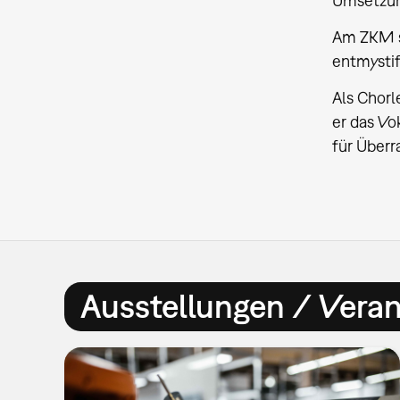
Umsetzung
Am ZKM se
entmystif
Als Chorl
er das V
für Überr
Ausstellungen / Vera