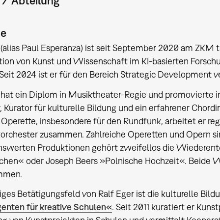
t / Abteilung
ie
 (alias Paul Esperanza) ist seit September 2020 am ZKM tät
tion von Kunst und Wissenschaft im KI-basierten Forsch
 Seit 2024 ist er für den Bereich Strategic Development v
 hat ein Diplom in Musiktheater-Regie und promovierte in
, Kurator für kulturelle Bildung und ein erfahrener Chordir
Operette, insbesondere für den Rundfunk, arbeitet er 
rchester zusammen. Zahlreiche Operetten und Opern sin
swerten Produktionen gehört zweifellos die Wiedere
chen« oder Joseph Beers »Polnische Hochzeit«. Beide 
mmen.
iges Betätigungsfeld von Ralf Eger ist die kulturelle Bi
enten für kreative Schulen«
. Seit 2011 kuratiert er Kun