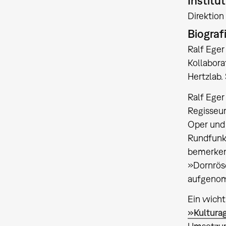
Institu
Direktion
Biograf
Ralf Eger
Kollabora
Hertzlab.
Ralf Eger
Regisseur
Oper und 
Rundfunko
bemerken
»Dornrös
aufgeno
Ein wicht
»Kulturag