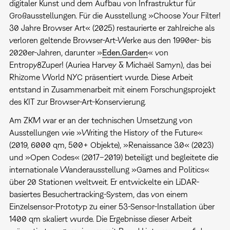
digitaler Kunst und dem Aufbau von Infrastruktur für
Großausstellungen. Für die Ausstellung »Choose Your Filter!
30 Jahre Browser Art« (2025) restaurierte er zahlreiche als
verloren geltende Browser-Art-Werke aus den 1990er- bis
2020er-Jahren, darunter »
Eden.Garden
« von
Entropy8Zuper! (Auriea Harvey & Michaël Samyn), das bei
Rhizome World NYC präsentiert wurde. Diese Arbeit
entstand in Zusammenarbeit mit einem Forschungsprojekt
des KIT zur Browser-Art-Konservierung.
Am ZKM war er an der technischen Umsetzung von
Ausstellungen wie »Writing the History of the Future«
(2019, 6000 qm, 500+ Objekte), »Renaissance 3.0« (2023)
und »Open Codes« (2017–2019) beteiligt und begleitete die
internationale Wanderausstellung »Games and Politics«
über 20 Stationen weltweit. Er entwickelte ein LiDAR-
basiertes Besuchertracking-System, das von einem
Einzelsensor-Prototyp zu einer 53-Sensor-Installation über
1400 qm skaliert wurde. Die Ergebnisse dieser Arbeit