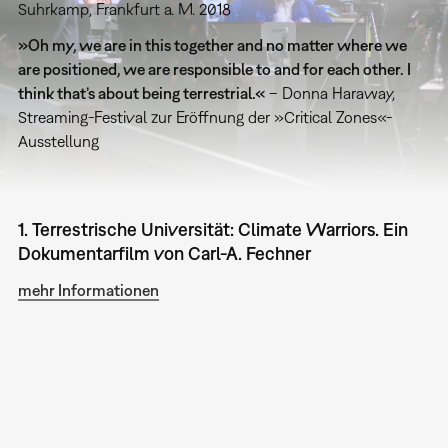
Suhrkamp, Frankfurt a. M. 2018
»Oh my, we are in this together and no matter where we
are positioned, we are responsible to and for each other. I
think that’s about being terrestrial.«
– Donna Haraway,
Streaming-Festival zur Eröffnung der »Critical Zones«-
Ausstellung
1. Terrestrische Universität: Climate Warriors. Ein
Dokumentarfilm von Carl-A. Fechner
mehr Informationen