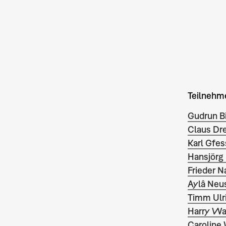
Teilnehm
Gudrun B
Claus Dr
Karl Gfe
Hansjörg
Frieder 
Aylâ Neu
Timm Ulr
Harry Wa
Caroline