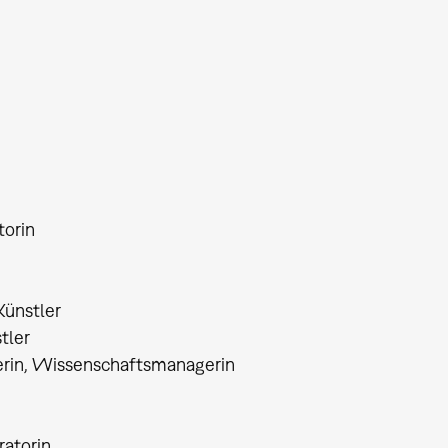
torin
 Künstler
tler
erin, Wissenschaftsmanagerin
ratorin