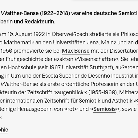
 Walther-Bense (1922–2018) war eine deutsche Semiotiker
berin und Redakteurin.
m 10. August 1922 in Oberweißbach studierte sie Philoso
d Mathematik an den Universitäten Jena, Mainz und an 
. 1950 promovierte sie bei
Max Bense
mit der Dissertation
der Frühgeschichte der exakten Wissenschaften«. Sie lehr
en Hochschule (seit 1967 Universität Stuttgart), außerde
g in Ulm und der Escola Superior de Desenho Industrial in
 Walther-Bense als erste ordentliche Professorin an der U
teurin der Zeitschrift »augenblick« (1955-1960), Mither
er internationalen Zeitschrift für Semiotik und Ästhetik »
lleinige Herausgeberin von »rot« und »
Semiosis
«, sowie
«.
phie