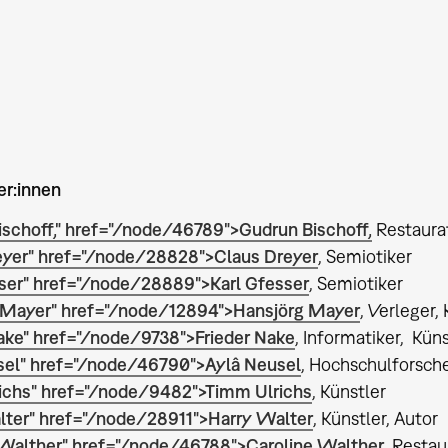
er:innen
ischoff," href="/node/46789">
Gudrun Bischoff
,
Restaura
eyer" href="/node/28828">
Claus Dreyer
, Semiotiker
sser" href="/node/28889">
Karl Gfesser
, Semiotiker
 Mayer" href="/node/12894">
Hansjörg Mayer
, Verleger,
Nake" href="/node/9738">
Frieder Nake
, Informatiker, Küns
sel" href="/node/46790">
Aylâ Neusel
, Hochschulforsch
ichs" href="/node/9482">
Timm Ulrichs
, Künstler
lter" href="/node/28911">
Harry Walter
, Künstler, Autor
 Walther" href="/node/46788">
Caroline Walther
, Restau