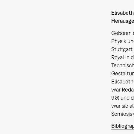
Elisabeth
Herausge
Geboren a
Physik un
Stuttgart
Royal in 
Technisch
Gestaltun
Elisabeth
war Redak
90) und d
war sie a
Semiosis
Bibliogra