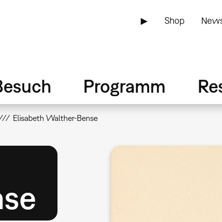
▶
Shop
News
Besuch
Programm
Re
Elisabeth Walther-Bense
nse