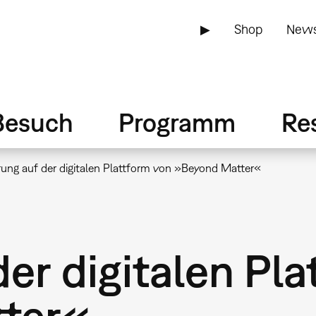
▶
Shop
News
Besuch
Programm
Re
ung auf der digitalen Plattform von »Beyond Matter«
er digitalen Pl
ter«