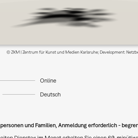
© ZKM | Zentrum für Kunst und Medien Karlsruhe; Development: Netzb
Online
Deutsch
lpersonen und Familien, Anmeldung erforderlich - begr
iten Dienstag im Monat erhalten Sie einen 60-minütige