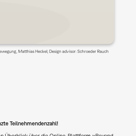
ewegung, Matthias Heckel; Design advisor: Schroeder Rauch
enzte Teilnehmendenzahl!
n Überblick über die Online-Plattform »Beyond