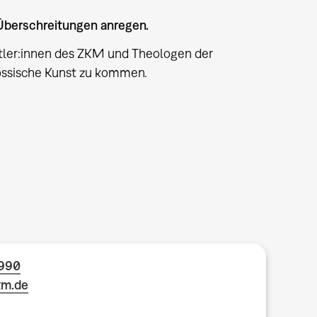
 Überschreitungen anregen.
ftler:innen des ZKM und Theologen der
nössische Kunst zu kommen.
1990
km.de