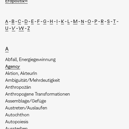
Erdpolitik«
A
-
B
-
C
-
D
-
E
-
F
-
G
-
H
-
I
-
K
-
L
-
M
-
N
-
O
-
P
-
R
-
S
-
T
-
U
-
V
-
W
-
Z
A
Abfall, Energiegewinnung
Agency
Aktion, AkteurIn
Ambiguität/Mehrdeutigkeit
Anthropozän
Anthropogene Transformationen
Assemblage/Gefüge
Austreten/Auslaufen
Autochthon
Autopoiesis
Aussterben