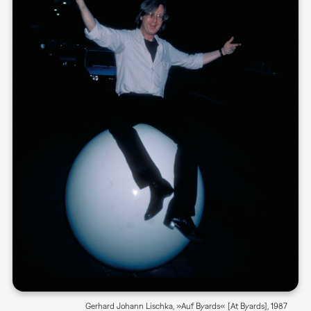
Gerhard Johann Lischka, »Auf Byards« [At Byards], 1987