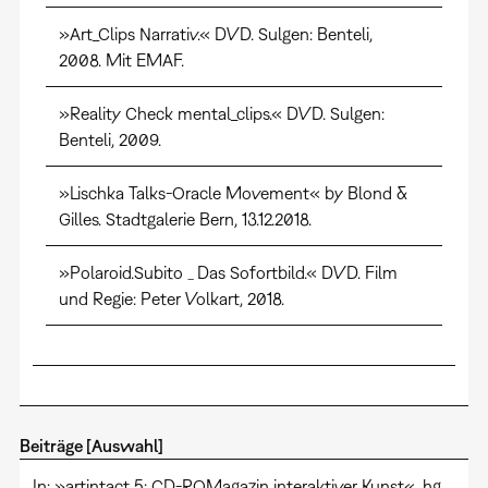
»Art_Clips Narrativ.« DVD. Sulgen: Benteli,
2008. Mit EMAF.
»Reality Check mental_clips.« DVD. Sulgen:
Benteli, 2009.
»Lischka Talks-Oracle Movement« by Blond &
Gilles. Stadtgalerie Bern, 13.12.2018.
»Polaroid.Subito
Das Sofortbild.« DVD. Film
–
und Regie: Peter Volkart, 2018.
Beiträge [Auswahl]
In: »artintact 5: CD-ROMagazin interaktiver Kunst«, hg.