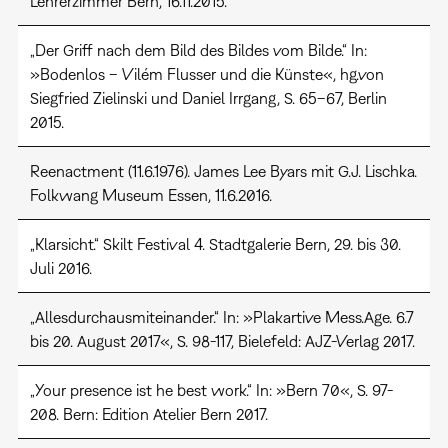
Lehrerzimmer Bern, 16.11.2015.
„Der Griff nach dem Bild des Bildes vom Bilde.“ In:
»Bodenlos ­– Vilém Flusser und die Künste«, hg.von
Siegfried Zielinski und Daniel Irrgang, S. 65–67, Berlin
2015.
Reenactment (11.6.1976). James Lee Byars mit G.J. Lischka.
Folkwang Museum Essen, 11.6.2016.
„Klarsicht.“ Skilt Festival 4. Stadtgalerie Bern, 29. bis 30.
Juli 2016.
„Allesdurchausmiteinander.“ In: »Plakartive Mess.Age. 6.7
bis 20. August 2017«, S. 98-117, Bielefeld: AJZ-Verlag 2017.
„Your presence ist he best work.“ In: »Bern 70«, S. 97-
208. Bern: Edition Atelier Bern 2017.