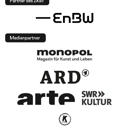
Partner des ZKM
Medienpartner