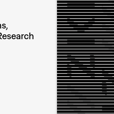
s,
 Research