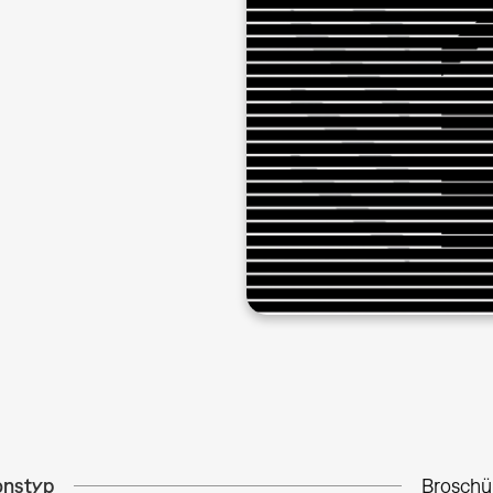
onstyp
Broschü