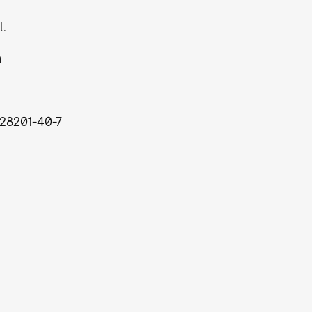
l.
h
28201-40-7