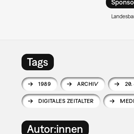
Sponso
Landesba
Tags
1989
ARCHIV
20
DIGITALES ZEITALTER
MED
Autor:innen