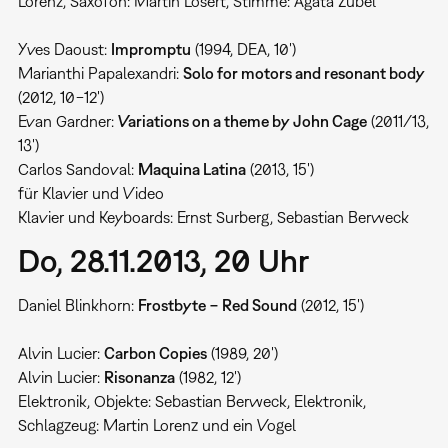
Lorenz, Saxofon: Martin Losert, Stimme: Agata Zubel
Yves Daoust:
Impromptu
(1994, DEA, 10')
Marianthi Papalexandri:
Solo for motors and resonant body
(2012, 10−12')
Evan Gardner:
Variations on a theme by John Cage
(2011/13,
13')
Carlos Sandoval:
Maquina Latina
(2013, 15')
für Klavier und Video
Klavier und Keyboards: Ernst Surberg, Sebastian Berweck
Do, 28.11.2013, 20 Uhr
Daniel Blinkhorn:
Frostbyte − Red Sound
(2012, 15')
Alvin Lucier:
Carbon Copies
(1989, 20')
Alvin Lucier:
Risonanza
(1982, 12')
Elektronik, Objekte: Sebastian Berweck, Elektronik,
Schlagzeug: Martin Lorenz und ein Vogel