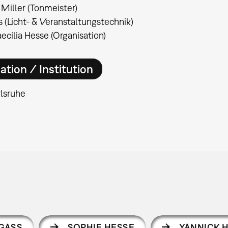
Miller (Tonmeister)
 (Licht- & Veranstaltungstechnik)
ecilia Hesse (Organisation)
ation / Institution
lsruhe
GASS
SOPHIE HESSE
YANNICK