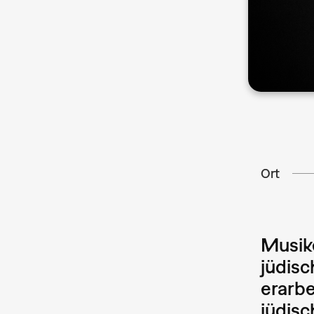
Ort
Musike
jüdisc
erarbe
jüdisc