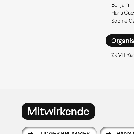
Benjamin 
Hans Gass
Sophie Ca
Organis
ZKM | Kar
Mitwirkende
LUDGER BRÜMMER
HANS 