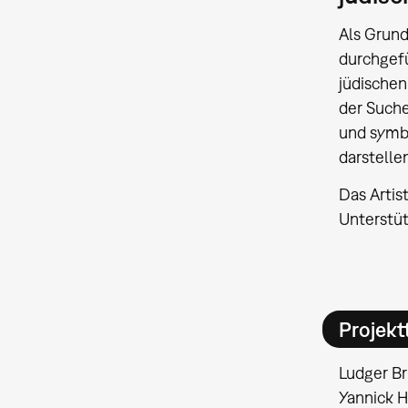
Als Grun
durchgef
jüdischen
der Suche
und symbo
darstellen
Das Arti
Unterstü
Projek
Ludger Br
Yannick H