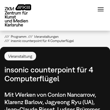
Direkt
zum
Inhalt
Programm
Veranstaltungen
insonic counterpoint für 4 Computerflügel
Veranstaltung
insonic counterpoint für 4
Computerflügel
Mit Werken von Conlon Nancarrow,
Klarenz Barlow, Jagyeong Ryu (UA),
Jean-Claude Risset, Ludger Brümmer,