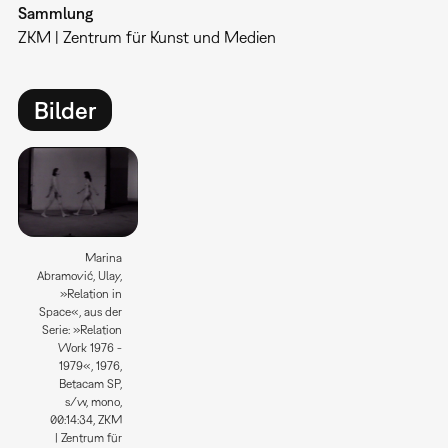
Sammlung
ZKM | Zentrum für Kunst und Medien
Bilder
Marina
Abramović, Ulay,
»Relation in
Space«, aus der
Serie: »Relation
Work 1976 -
1979«, 1976,
Betacam SP,
s/w, mono,
00:14:34, ZKM
| Zentrum für