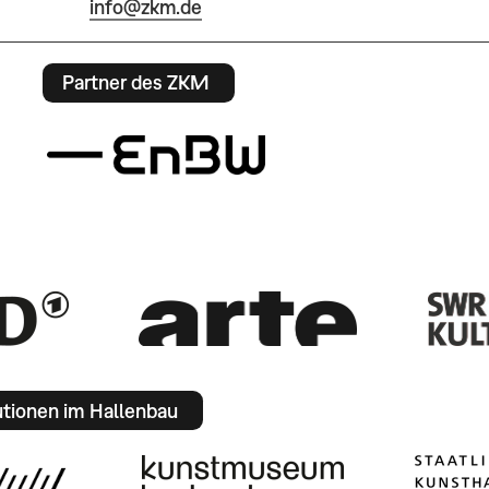
info@zkm.de
Partner des ZKM
utionen im Hallenbau