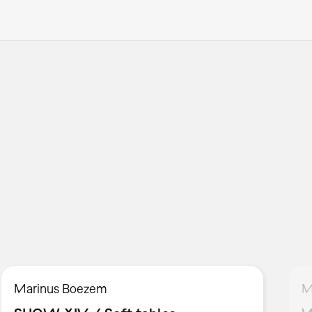
Marinus Boezem
M