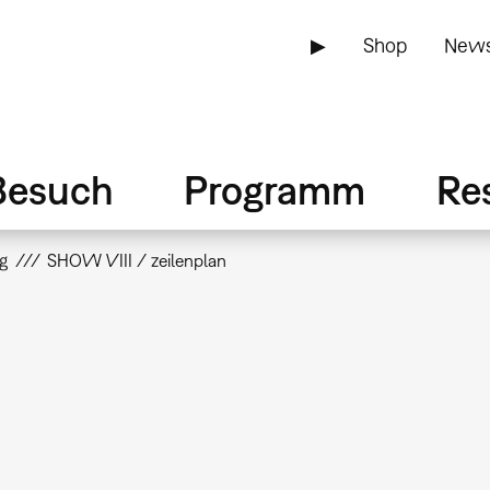
▶
Shop
News
Besuch
Programm
Re
g
SHOW VIII / zeilenplan