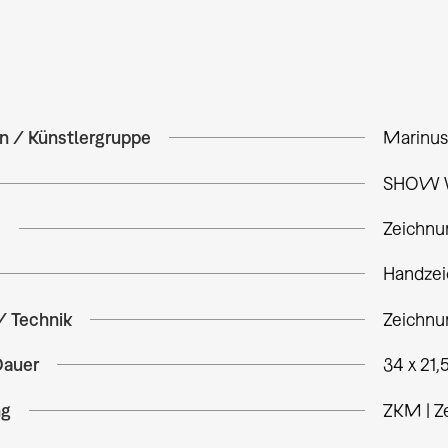
in / Künstlergruppe
Marinu
SHOW VI
e
Zeichnu
Handze
/ Technik
Zeichnu
Dauer
34 x 21,
ng
ZKM | Z