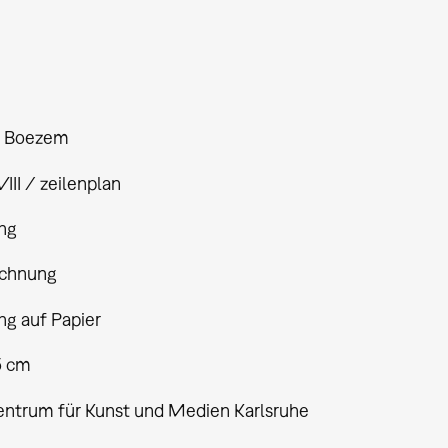
s Boezem
II / zeilenplan
ng
ichnung
ng auf Papier
5 cm
entrum für Kunst und Medien Karlsruhe