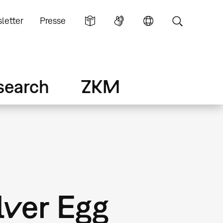
letter
Presse
search
ZKM
lver Egg