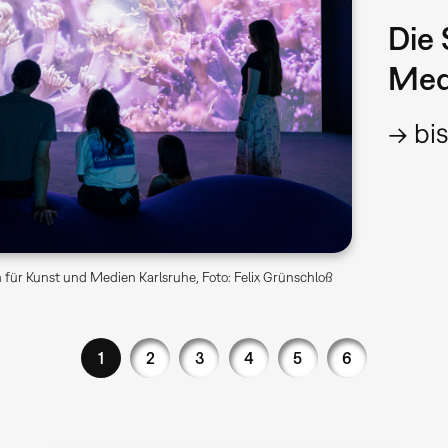
Die 
Med
→ bis
für Kunst und Medien Karlsruhe, Foto: Felix Grünschloß
1
2
3
4
5
6