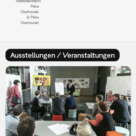
Staatssekretärin
Petra
Olschowski
© Petra
Olschowski
Ausstellungen / Veranstaltungen