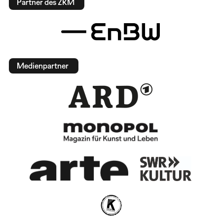
Partner des ZKM
Medienpartner