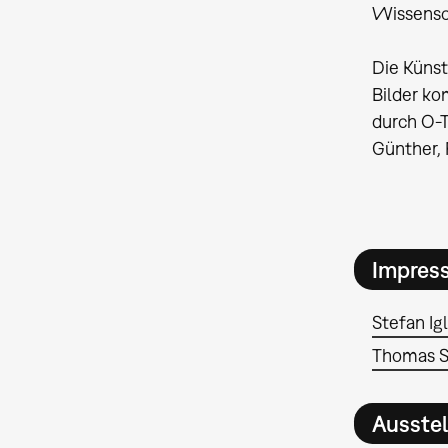
Wissensc
Die Künst
Bilder ko
durch O-T
Günther, 
Impres
Stefan Ig
Thomas S
Ausste