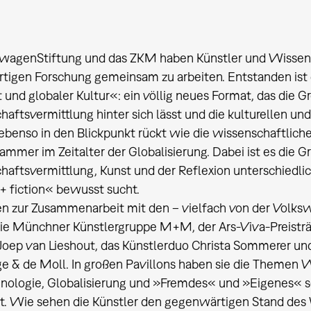
swagenStiftung und das ZKM haben Künstler und Wissens
igen Forschung gemeinsam zu arbeiten. Entstanden ist d
und globaler Kultur«: ein völlig neues Format, das die 
aftsvermittlung hinter sich lässt und die kulturellen u
benso in den Blickpunkt rückt wie die wissenschaftlich
mer im Zeitalter der Globalisierung. Dabei ist es die
aftsvermittlung, Kunst und der Reflexion unterschiedli
+ fiction« bewusst sucht.
n zur Zusammenarbeit mit den – vielfach von der Volks
e Münchner Künstlergruppe M+M, der Ars-Viva-Preisträge
Joep van Lieshout, das Künstlerduo Christa Sommerer un
e & de Moll. In großen Pavillons haben sie die Themen 
nologie, Globalisierung und »Fremdes« und »Eigenes« s
t. Wie sehen die Künstler den gegenwärtigen Stand des 