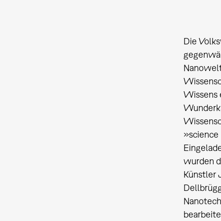
Die Volk
gegenwärt
Nanowelt 
Wissensch
Wissens e
Wunderkam
Wissensch
»science 
Eingelade
wurden di
Künstler 
Dellbrügg
Nanotech
bearbeite