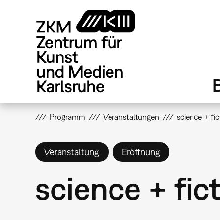
Direkt
zum
Inhalt
Programm
Veranstaltungen
science + fic
Veranstaltung
Eröffnung
science + fic