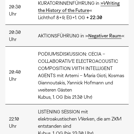
KURATORINNENFÜHRUNG in
»Writing
20:30
the History of the Future
«
Uhr
Lichthof 8+9, EG+1. OG
+ 22:30
20:30
AKTIONSFÜHRUNG in »
Negativer Raum
«
Uhr
PODIUMSDISKUSSION: CECIA –
COLLABORATIVE ELECTROACOUSTIC
COMPOSITION WITH INTELLIGENT
20:40
AGENTS mit Artemi – Maria Gioti, Kosmas
Uhr
Giannoutakis, Yannick Hofmann und
weiteren Gästen
Kubus, 1. OG (bis 21:30 Uhr)
LISTENING SESSION mit
22:10
elektroakustischen Werken, die am ZKM
Uhr
entstanden sind
Kubus, 1. OG (bis 23:30 Uhr)