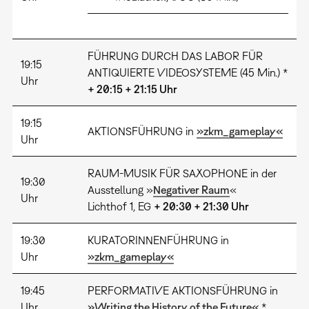
FÜHRUNG DURCH DAS LABOR FÜR
19:15
ANTIQUIERTE VIDEOSYSTEME (45 Min.) *
Uhr
+ 20:15 + 21:15 Uhr
19:15
AKTIONSFÜHRUNG in
»zkm_gameplay«
Uhr
RAUM-MUSIK FÜR SAXOPHONE in der
19:30
Ausstellung »
Negativer Raum
«
Uhr
Lichthof 1, EG
+ 20:30 + 21:30 Uhr
19:30
KURATORINNENFÜHRUNG in
Uhr
»zkm_gameplay«
19:45
PERFORMATIVE AKTIONSFÜHRUNG in
Uhr
»Writing the History of the Future«
*