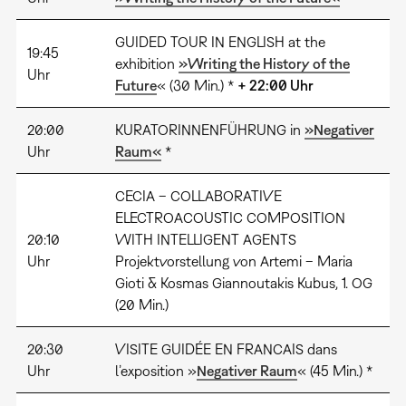
GUIDED TOUR IN ENGLISH at the
19:45
exhibition
»Writing the History of the
Uhr
Future
« (30 Min.) *
+ 22:00 Uhr
20:00
KURATORINNENFÜHRUNG in
»Negativer
Uhr
Raum«
*
CECIA – COLLABORATIVE
ELECTROACOUSTIC COMPOSITION
20:10
WITH INTELLIGENT AGENTS
Uhr
Projektvorstellung von Artemi – Maria
Gioti & Kosmas Giannoutakis Kubus, 1. OG
(20 Min.)
20:30
VISITE GUIDÉE EN FRANCAIS dans
Uhr
l’exposition »
Negativer Raum
« (45 Min.) *