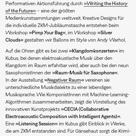
Performativen Aktionsführung durch
»Writing the History
of the Future«
– eine der größten
Medienkunstsammlungen weltweit. Kreative Designs für
die individuelle ZKM-Jubiläumstasche entstehen beim
Workshop
»Pimp Your Bag«
, im Workshop
»Silver
Clouds«
gestalten wir Ballons im Style von Andy Warhol.
Auf die Ohren gibt es bei zwei
»Klangdomkonzerten«
im
Kubus, bei denen elektroakustische Musik über den
Klangdom im Raum erfahrbar wird, aber auch bei den neun
SaxophonistInnen der
»Raum-Musik für Saxophone«
.
In der Ausstellung
»
Negativer Raum
«
vereinen sie
unterschiedliche Musikdialekte zu einer lebendigen
Musiksprache. Wie KomponistInnen mit Machine-Learning-
Algorithmen zusammenarbeiten, zeigt die Vorstellung des
innovativen Kunstprojekts
»CECIA (Collaborative
Electroacoustic Composition with Intelligent Agents)«
.
Eine
»Listening Session«
im Kubus gibt Einblick in Werke,
die am ZKM entstanden sind. Für Gänsehaut sorgt die Krimi-