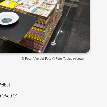
© Peter Weibel; Foto © Foto: Tobias Wootton
eibel
r Welt V