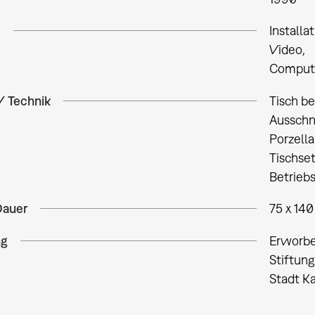
e
Installa
Video
Compute
/ Technik
Tisch be
Ausschn
Porzella
Tischset
Betrieb
Dauer
75 x 14
ng
Erworbe
Stiftun
Stadt K