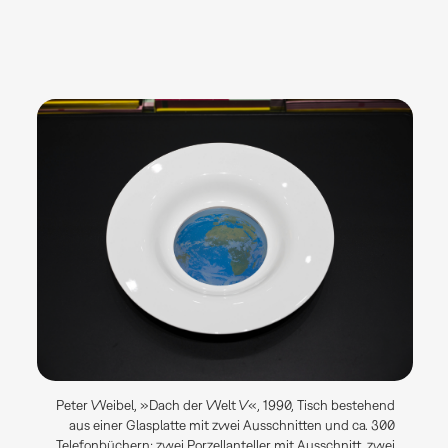
Peter Weibel, »Dach der Welt V«, 1990, Tisch bestehend
aus einer Glasplatte mit zwei Ausschnitten und ca. 300
Telefonbüchern; zwei Porzellanteller mit Ausschnitt, zwei