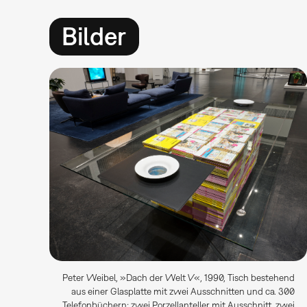
Bilder
Peter Weibel, »Dach der Welt V«, 1990, Tisch bestehend
aus einer Glasplatte mit zwei Ausschnitten und ca. 300
Telefonbüchern; zwei Porzellanteller mit Ausschnitt, zwei