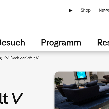
▶
Shop
News
Besuch
Programm
Re
g
Dach der Welt V
lt V