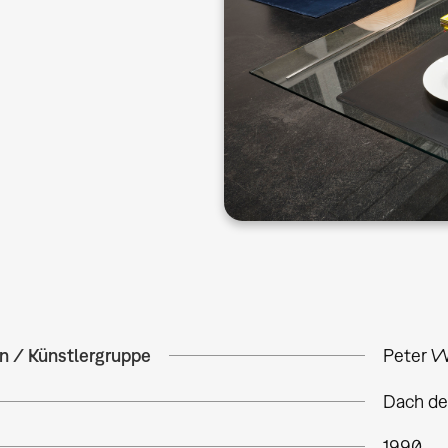
in / Künstlergruppe
Peter W
Dach de
1990