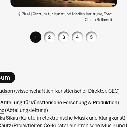
© ZKM | Zentrum für Kunst und Medien Karlsruhe, Foto:
Chiara Bellamoli
1
2
3
4
5
sum
Hudson
(wissenschaftlich-künstlerischer Direktor, CEO)
(Abteilung für künstlerische Forschung & Produktion)
nz
(Abteilungsleitung)
uka Sikau
(Kuratorin elektronische Musik und Klangkunst)
Kautz
(Projektleiter, Co-Kurator elektronische Musik und