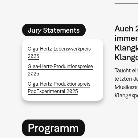
Auch 2
Jury Statements
immers
Klangk
Giga-Hertz-Lebenswerkpreis
Klang
2025
Giga-Hertz-Produktionspreise
Taucht ei
2025
letzten J
Giga-Hertz-Produktionspreis
Musikszen
PopExperimental 2025
Klangexp
Programm