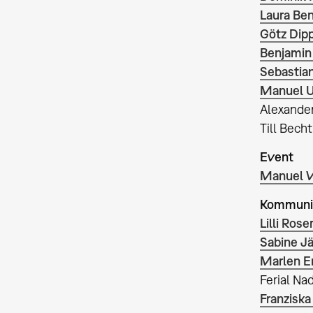
Laura Be
Götz Dip
Benjamin 
Sebastia
Manuel U
Alexander
Till Bech
Event
Manuel 
Kommuni
Lilli Rose
Sabine J
Marlen E
Ferial Na
Franziska