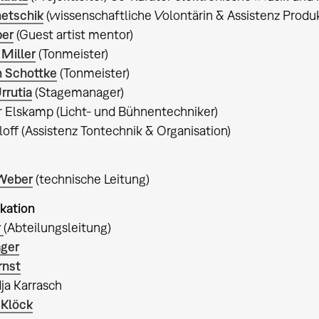
netschik
(wissenschaftliche Volontärin & Assistenz Produk
per
(Guest artist mentor)
Miller
(Tonmeister)
n Schottke
(Tonmeister)
rrutia
(Stagemanager)
 Elskamp (Licht- und Bühnentechniker)
tloff (Assistenz Tontechnik & Organisation)
Weber
(technische Leitung)
kation
r
(Abteilungsleitung)
äger
rnst
dja Karrasch
 Klöck