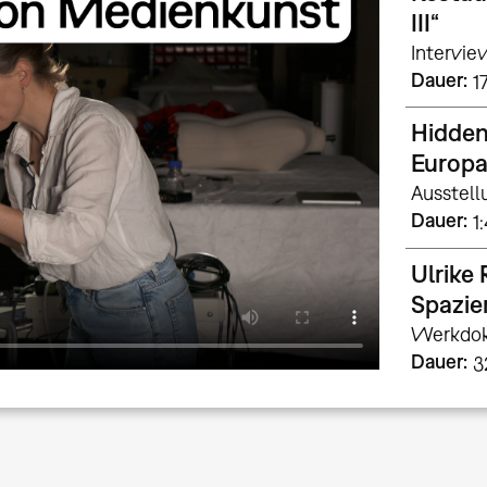
III“
Intervie
Dauer
1
Hidden
Europ
Ausstell
Dauer
1
Ulrike
Spazie
Werkdok
Dauer
3