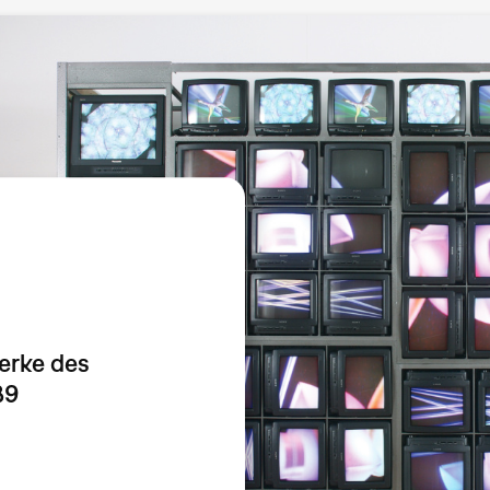
erke des
89