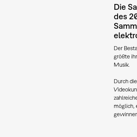
Die S
des 20
Sammlu
elekt
Der Besta
größte i
Musik.
Durch die
Videokuns
zahlreich
möglich, 
gewinnen