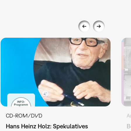
CD-ROM/DVD
A
Hans Heinz Holz: Spekulatives
B