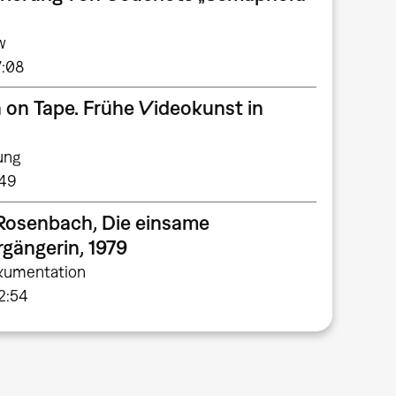
w
7:08
 on Tape. Frühe Videokunst in
a
ung
:49
 Rosenbach, Die einsame
rgängerin, 1979
umentation
2:54