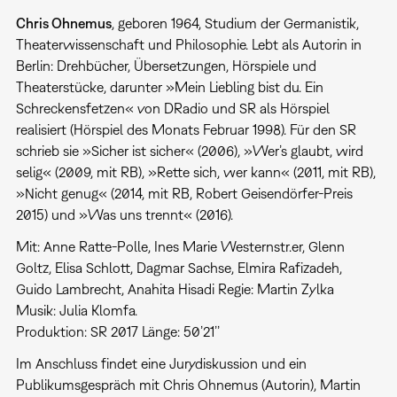
Chris Ohnemus
, geboren 1964, Studium der Germanistik,
Theaterwissenschaft und Philosophie. Lebt als Autorin in
Berlin: Drehbücher, Übersetzungen, Hörspiele und
Theaterstücke, darunter »Mein Liebling bist du. Ein
Schreckensfetzen« von DRadio und SR als Hörspiel
realisiert (Hörspiel des Monats Februar 1998). Für den SR
schrieb sie »Sicher ist sicher« (2006), »Wer’s glaubt, wird
selig« (2009, mit RB), »Rette sich, wer kann« (2011, mit RB),
»Nicht genug« (2014, mit RB, Robert Geisendörfer-Preis
2015) und »Was uns trennt« (2016).
Mit: Anne Ratte-Polle, Ines Marie Westernstr.er, Glenn
Goltz, Elisa Schlott, Dagmar Sachse, Elmira Rafizadeh,
Guido Lambrecht, Anahita Hisadi Regie: Martin Zylka
Musik: Julia Klomfa.
Produktion: SR 2017 Länge: 50’21’’
Im Anschluss findet eine Jurydiskussion und ein
Publikumsgespräch mit Chris Ohnemus (Autorin), Martin