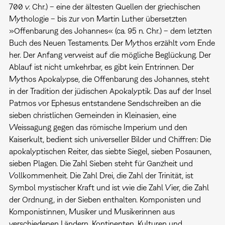
700 v. Chr.) – eine der ältesten Quellen der griechischen
Mythologie – bis zur von Martin Luther übersetzten
»Offenbarung des Johannes« (ca. 95 n. Chr.) – dem letzten
Buch des Neuen Testaments. Der Mythos erzählt vom Ende
her. Der Anfang verweist auf die mögliche Beglückung. Der
Ablauf ist nicht umkehrbar, es gibt kein Entrinnen. Der
Mythos Apokalypse, die Offenbarung des Johannes, steht
in der Tradition der jüdischen Apokalyptik. Das auf der Insel
Patmos vor Ephesus entstandene Sendschreiben an die
sieben christlichen Gemeinden in Kleinasien, eine
Weissagung gegen das römische Imperium und den
Kaiserkult, bedient sich universeller Bilder und Chiffren: Die
apokalyptischen Reiter, das siebte Siegel, sieben Posaunen,
sieben Plagen. Die Zahl Sieben steht für Ganzheit und
Vollkommenheit. Die Zahl Drei, die Zahl der Trinität, ist
Symbol mystischer Kraft und ist wie die Zahl Vier, die Zahl
der Ordnung, in der Sieben enthalten. Komponisten und
Komponistinnen, Musiker und Musikerinnen aus
verschiedenen Ländern, Kontinenten, Kulturen und