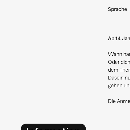
Sprache
Ab 14 Ja
Wann has
Oder dich
dem Them
Dasein n
gehen un
Die Anmel