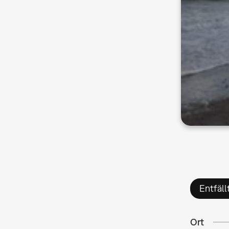
Entfäll
Ort