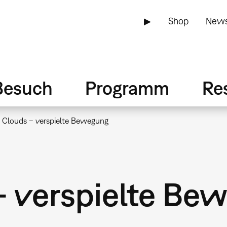
▶
Shop
News
Besuch
Programm
Re
 Clouds – verspielte Bewegung
– verspielte Be