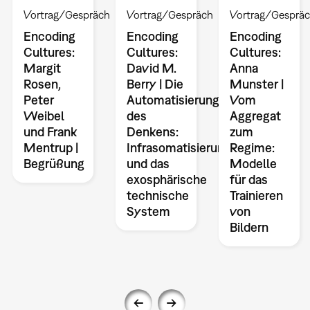
Vortrag/Gespräch
Vortrag/Gespräch
Vortrag/Gesprä
Encoding
Encoding
Encoding
Cultures:
Cultures:
Cultures:
Margit
David M.
Anna
Rosen,
Berry | Die
Munster |
Peter
Automatisierung
Vom
Weibel
des
Aggregat
und Frank
Denkens:
zum
Mentrup |
Infrasomatisierung
Regime:
Begrüßung
und das
Modelle
exosphärische
für das
technische
Trainieren
System
von
Bildern