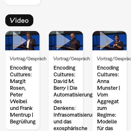
Video
Vortrag/Gespräch
Vortrag/Gespräch
Vortrag/Gesprä
Encoding
Encoding
Encoding
Cultures:
Cultures:
Cultures:
Margit
David M.
Anna
Rosen,
Berry | Die
Munster |
Peter
Automatisierung
Vom
Weibel
des
Aggregat
und Frank
Denkens:
zum
Mentrup |
Infrasomatisierung
Regime:
Begrüßung
und das
Modelle
exosphärische
für das