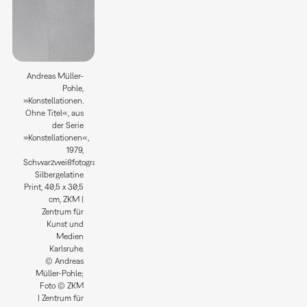
Andreas Müller-
Pohle,
»Konstellationen.
Ohne Titel«, aus
der Serie
»Konstellationen«,
1979,
Schwarzweißfotografie;
Silbergelatine
Print, 40,5 x 30,5
cm, ZKM |
Zentrum für
Kunst und
Medien
Karlsruhe.
© Andreas
Müller-Pohle;
Foto © ZKM
| Zentrum für