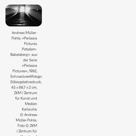
Andreas Müller-
Pohle, »Perlasca
Pictures.
Potsdam-
Babelsberg«, aus
der Serie
»Perlasca
Pictures«, 1992,
Schwarzweißfotografie;
Silbergelatinedruck,
43 x 60,7 x 2 cm,
ZKM | Zentrum
für Kunst und
Medien
Karlsruhe.
© Andreas
Müller-Pohle;
Foto © ZKM
| Zentrum für