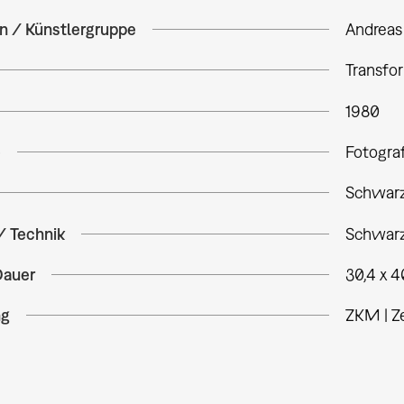
in / Künstlergruppe
Andreas
Transfo
1980
e
Fotogra
Schwarz
/ Technik
Schwarzw
Dauer
30,4 x 
ng
ZKM | Z