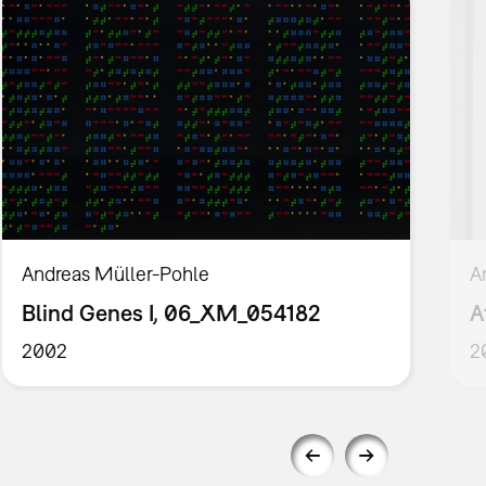
Andreas Müller-Pohle
A
Blind Genes I, 06_XM_054182
A
2002
2