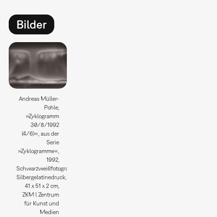
Bilder
Andreas Müller-
Pohle,
»Zyklogramm
30/8/1992
(4/6)«, aus der
Serie
»Zyklogramme«,
1992,
Schwarzweißfotografie;
Silbergelatinedruck,
41 x 51 x 2 cm,
ZKM | Zentrum
für Kunst und
Medien