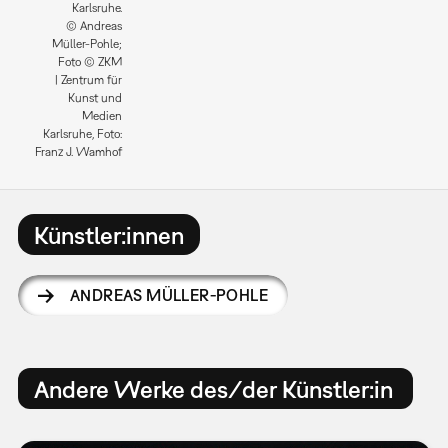
Karlsruhe.
© Andreas
Müller-Pohle;
Foto © ZKM
| Zentrum für
Kunst und
Medien
Karlsruhe, Foto:
Franz J. Wamhof
Künstler:innen
ANDREAS MÜLLER-POHLE
Andere Werke des/der Künstler:in