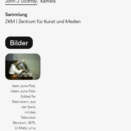
John J. Godfrey
Kamera
Sammlung
ZKM | Zentrum für Kunst und Medien
Bilder
Nam June Paik,
»Nam June Paik:
Edited for
Television«, aus
der Serie:
»Video
Television
Review«, 1975,
U-Matic, s/w,