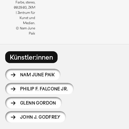
Farbe, stereo,
00:29:03, ZKM
| Zentrum für
Kunst und
Medien.
© Nam June
Paik
Künstler:innen
NAM JUNE PAIK
PHILIP F. FALCONE JR.
GLENN GORDON
JOHN J. GODFREY