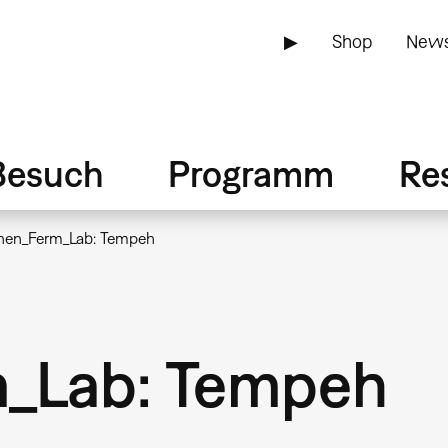
▶
Shop
News
Besuch
Programm
Re
chen_Ferm_Lab: Tempeh
m_Lab: Tempeh