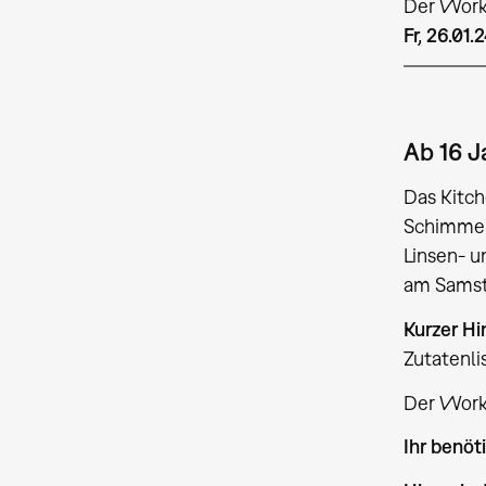
Der Work
Fr, 26.01.
Ab 16 J
Das Kitc
Schimmel
Linsen- u
am Samsta
Kurzer Hi
Zutatenli
Der Works
Ihr benöt