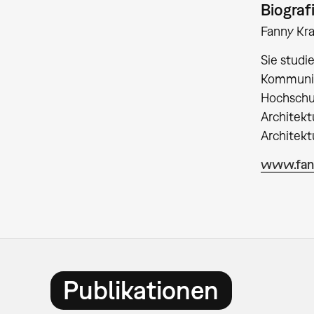
Biograf
Fanny Kra
Sie studi
Kommunika
Hochschul
Architekt
Architekt
www.fann
Publikationen