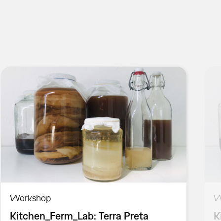
Workshop
W
Kitchen_Ferm_Lab: Terra Preta
K