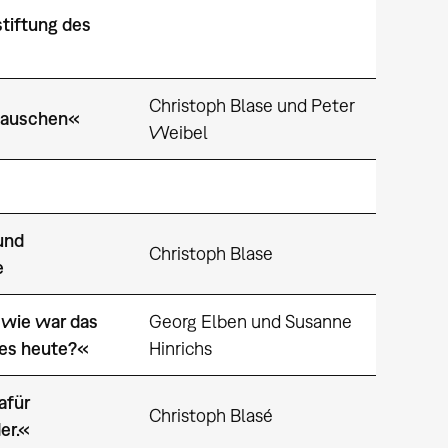
tiftung des
Christoph Blase und Peter
Rauschen«
Weibel
und
Christoph Blase
e
 wie war das
Georg Elben und Susanne
 es heute?«
Hinrichs
afür
Christoph Blasé
der.«