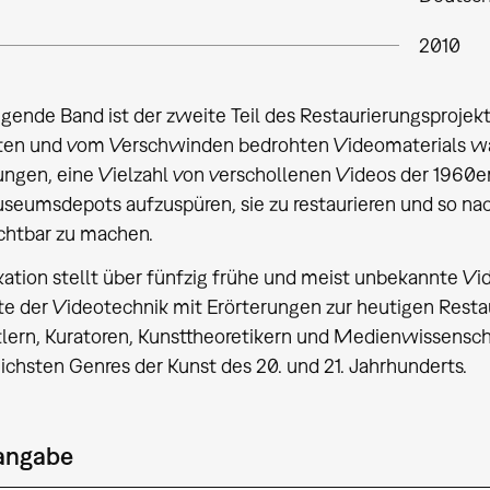
2010
egende Band ist der zweite Teil des Restaurierungsproje
en und vom Verschwinden bedrohten Videomaterials war d
lungen, eine Vielzahl von verschollenen Videos der 1960er
seumsdepots aufzuspüren, sie zu restaurieren und so nac
ichtbar zu machen.
kation stellt über fünfzig frühe und meist unbekannte Vid
e der Videotechnik mit Erörterungen zur heutigen Restau
lern, Kuratoren, Kunsttheoretikern und Medienwissenschaf
eichsten Genres der Kunst des 20. und 21. Jahrhunderts.
sangabe