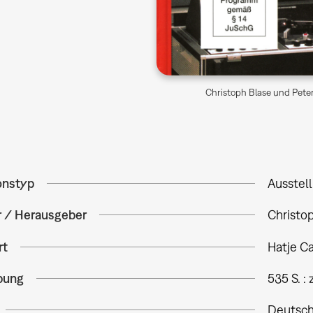
Christoph Blase und Peter
onstyp
Ausstel
r / Herausgeber
Christop
rt
Hatje Ca
bung
535 S. : 
Deutsch