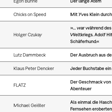
Egon Bunne
Der lange Atem
Chicks on Speed
Mit Yves Klein durc
»... war während de
Holger Czukay
Weltkriegs. Adolf Hit
Schäferhund.«
Lutz Dammbeck
Der Ausbruch aus de
Klaus Peter Dencker
Jeder Buchstabe ein 
Der Geschmack von F
FLATZ
Abenteuer
Als einmal die Hasch
Michael Geißler
Fernsehen eroberten