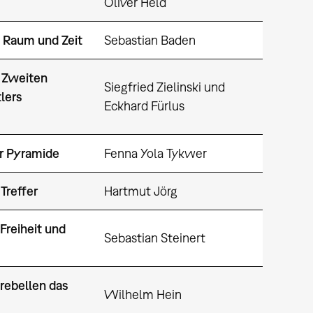
Oliver Held
h Raum und Zeit
Sebastian Baden
s Zweiten
Siegfried Zielinski und
lers
Eckhard Fürlus
r Pyramide
Fenna Yola Tykwer
Treffer
Hartmut Jörg
reiheit und
Sebastian Steinert
rebellen das
Wilhelm Hein