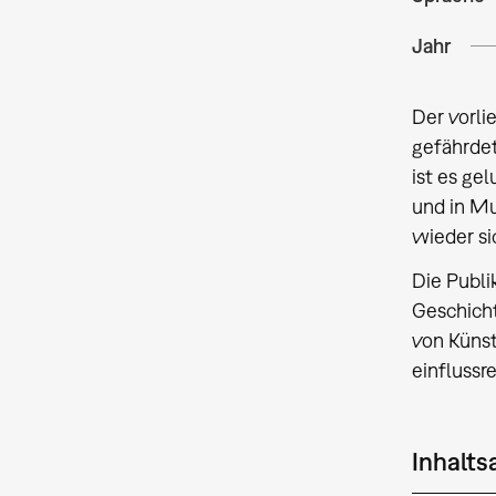
Jahr
Der vorli
gefährdet
ist es ge
und in Mu
wieder s
Die Publi
Geschicht
von Künst
einflussr
Inhalt