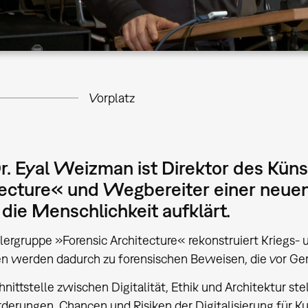
Vorplatz
Dr. Eyal Weizman ist Direktor des Kün
ecture« und Wegbereiter einer neuen
die Menschlichkeit aufklärt.
lergruppe »Forensic Architecture« rekonstruiert Kriegs-
n werden dadurch zu forensischen Beweisen, die vor Ge
hnittstelle zwischen Digitalität, Ethik und Architektur s
derungen, Chancen und Risiken der Digitalisierung für K