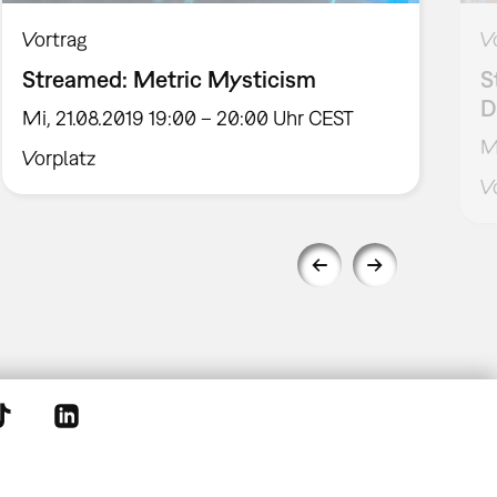
Vortrag
V
Streamed: Metric Mysticism
S
D
Mi, 21.08.2019 19:00 – 20:00 Uhr CEST
M
Vorplatz
V