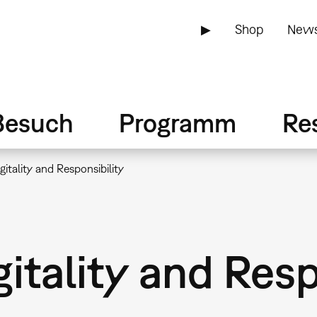
▶
Shop
News
Besuch
Programm
Re
itality and Responsibility
itality and Resp