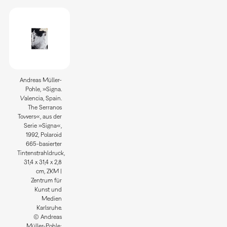
Andreas Müller-
Pohle, »Signa.
Valencia, Spain.
The Serranos
Towers«, aus der
Serie »Signa«,
1992, Polaroid
665-basierter
Tintenstrahldruck,
31,4 x 31,4 x 2,8
cm, ZKM |
Zentrum für
Kunst und
Medien
Karlsruhe.
© Andreas
Müller-Pohle;