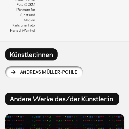
Foto © ZKM
| Zentrum für
Kunst und
Medien
Karlsruhe, Foto:
Franz J. Wamhof
Künstler:innen
ANDREAS MÜLLER-POHLE
Andere Werke des/der Künstler:in