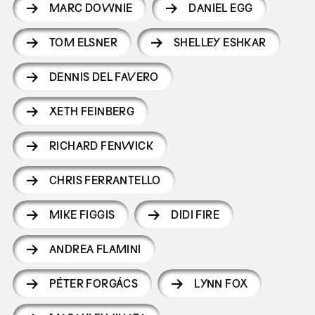
MARC DOWNIE
DANIEL EGG
TOM ELSNER
SHELLEY ESHKAR
DENNIS DEL FAVERO
XETH FEINBERG
RICHARD FENWICK
CHRIS FERRANTELLO
MIKE FIGGIS
DIDI FIRE
ANDREA FLAMINI
PÉTER FORGÁCS
LYNN FOX