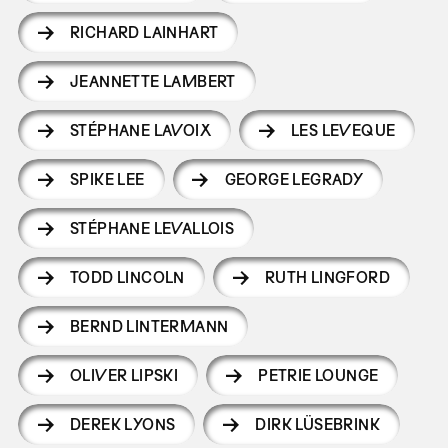
RICHARD LAINHART
JEANNETTE LAMBERT
STÉPHANE LAVOIX
LES LEVEQUE
SPIKE LEE
GEORGE LEGRADY
STÉPHANE LEVALLOIS
TODD LINCOLN
RUTH LINGFORD
BERND LINTERMANN
OLIVER LIPSKI
PETRIE LOUNGE
DEREK LYONS
DIRK LÜSEBRINK