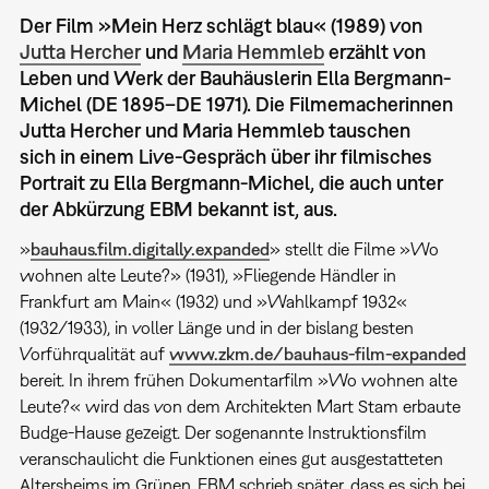
Der Film »Mein Herz schlägt blau« (1989) von
Jutta Hercher
und
Maria Hemmleb
erzählt von
Leben und Werk der Bauhäuslerin Ella Bergmann-
Michel (DE 1895–DE 1971). Die Filmemacherinnen
Jutta Hercher und Maria Hemmleb tauschen
sich in einem Live-Gespräch über ihr filmisches
Portrait zu Ella Bergmann-Michel, die auch unter
der Abkürzung EBM bekannt ist, aus.
»
bauhaus.film.digitally.expanded
» stellt die Filme »Wo
wohnen alte Leute?» (1931), »Fliegende Händler in
Frankfurt am Main« (1932) und »Wahlkampf 1932«
(1932/1933), in voller Länge und in der bislang besten
Vorführqualität auf
www.zkm.de/bauhaus-film-expanded
bereit. In ihrem frühen Dokumentarfilm »Wo wohnen alte
Leute?« wird das von dem Architekten Mart Stam erbaute
Budge-Hause gezeigt. Der sogenannte Instruktionsfilm
veranschaulicht die Funktionen eines gut ausgestatteten
Altersheims im Grünen. EBM schrieb später, dass es sich bei